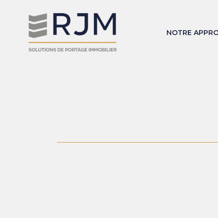
NOTRE APPR
ACTEUR NATI
DU PORTAGE 
Libérer du capital, préserver
« Nous accompagnons les propriétai
patrimoine immobilier en France, gr
ventes avec faculté de rachat ou v
encadrées juridiquement et conçues