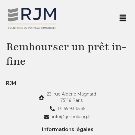
Rembourser un prêt in-
fine
RJM
23, rue Albéric Magnard
75116 Paris
01 55 93 15 35
info@rjmholding.fr
Informations légales